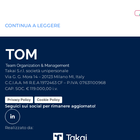
CONTINUA A LEGGERE
Takai S.r.l. società unipersonale
Via G. G. Mora 14 – 20123 Milano MI, Italy
C.C.I.A.A. MI R.E.A 1972463 CF – P.IVA: 07631100968
CAP. SOC. € 119.000,00 i.v.
Privacy Policy
Cookie Policy
Seguici sui social per rimanere aggiornato!
Realizzato da: