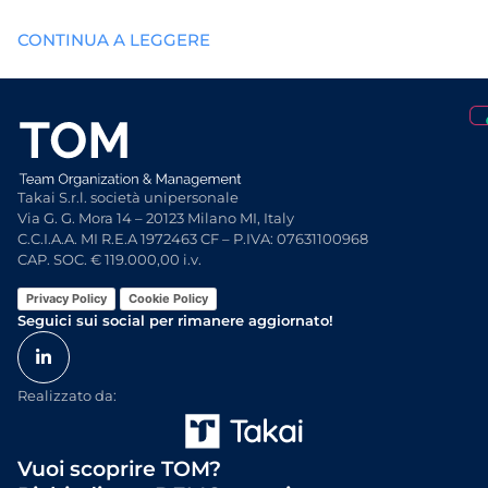
CONTINUA A LEGGERE
Takai S.r.l. società unipersonale
Via G. G. Mora 14 – 20123 Milano MI, Italy
C.C.I.A.A. MI R.E.A 1972463 CF – P.IVA: 07631100968
CAP. SOC. € 119.000,00 i.v.
Privacy Policy
Cookie Policy
Seguici sui social per rimanere aggiornato!
Realizzato da:
Vuoi scoprire TOM?