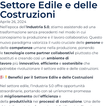
Settore Edile e delle
Costruzioni
Aprile 26, 2024
Nell’epoca dell’
Industria 5.0
, stiamo assistendo ad una
trasformazione senza precedenti nel modo in cui
concepiamo la produzione e il lavoro collaborativo. Questo
nuovo paradigma valorizza il ruolo cruciale delle
persone
e
delle
competenze
umane nella produzione, ponendo
le
tecnologie come partner collaborativi
piuttosto che
sostituti e creando così un
ambiente di
lavoro
più
innovativo
,
efficiente
e
sostenibile
che
potrebbe rivoluzionare il settore edile e delle costruzioni.
Benefici per il Settore Edile e delle Costruzioni
Nel settore edile, l’Industria 5.0 offre opportunità
straordinarie, portando con sé un’enorme promessa
di
miglioramento
dell’
efficienza
e
della
produttività
nei
processi di costruzione
. Una delle